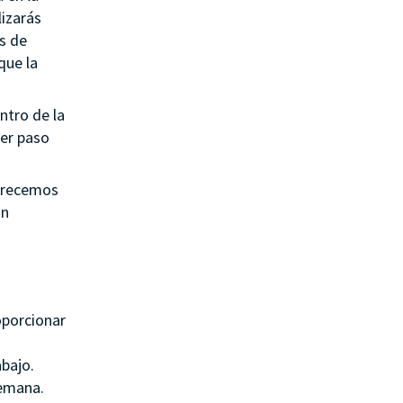
lizarás
es de
que la
ntro de la
mer paso
ofrecemos
un
oporcionar
bajo.
semana.