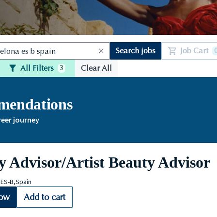
Search jobs
Job Cart
All Filters
Clear All
3
mmendations
reer journey
y Advisor/Artist Beauty Advisor
,ES-B,Spain
Now
Add to cart