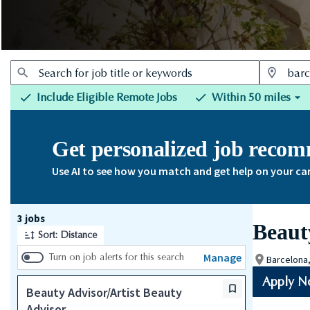
Include Eligible Remote Jobs
Within 50 miles
Get personalized job reco
Use AI to see how you match and get help on your ca
Page 1 of 1
3 jobs
Beaut
Sort: Distance
Manage
Turn on job alerts for this search
Barcelona
Apply 
Beauty Advisor/Artist Beauty
Advisor