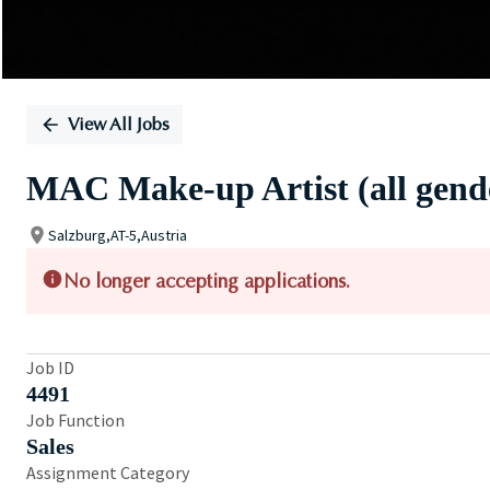
View All Jobs
MAC Make-up Artist (all gende
Salzburg,AT-5,Austria
No longer accepting applications.
Job ID
4491
Job Function
Sales
Assignment Category