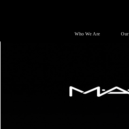
Who We Are
Our
Single
Position