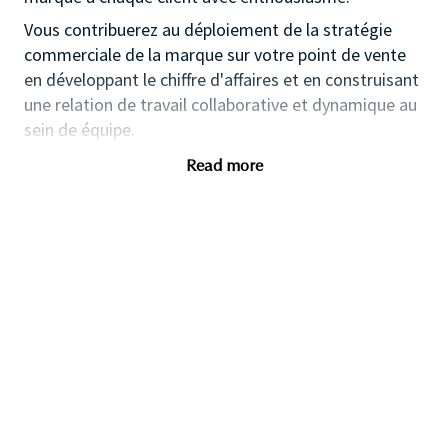
Vous contribuerez au déploiement de la stratégie
commerciale de la marque sur votre point de vente
en développant le chiffre d'affaires et en construisant
une relation de travail collaborative et dynamique au
sein de équipe.
Vous participez à la gestion du stand/de la boutique
Read more
et êtes le garant de l'identité visuelle de la marque
sur le point de vente.
Rejoignez un groupe familial, leader sur le marché de
la beauté, qui valorise l'esprit entrepreunarial, la prise
d'initiatives et le développement de ses
collaborateurs.
Passion pour les cosmétiques et la vente
Première expérience dans la vente, idéalement
dans la beauté
Capacité à délivrer un service client inspirant,