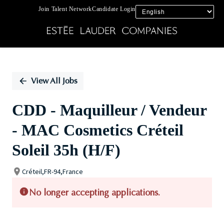
Join Talent Network
Candidate Login
Single
Position
View All Jobs
CDD - Maquilleur / Vendeur
- MAC Cosmetics Créteil
Soleil 35h (H/F)
Créteil,FR-94,France
No longer accepting applications.