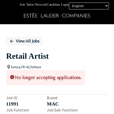
Join Talent Network
Candidate Login
Single
Position
View All Jobs
Retail Artist
konya,TR-42,Türkiye
No longer accepting applications.
Job ID
Brand
11991
MAC
Job Function
Job Sub-Function