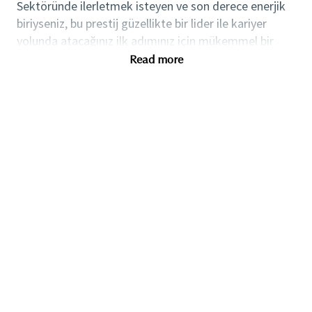
Sektöründe ilerletmek isteyen ve son derece enerjik
biriyseniz, bu prestij güzellikte bir lider ile kariyer
yolunda atacağınız ilk adımınız için mükemmel bir
pozisyon olabilir.
Read more
Düşünce ve insan çeşitliliğine değer veren bir kültür
içerisinde ilerleyici kariyer fırsatları, seçkin eğitim,
gelişim, rekabetçi ücretlendirme ve yan hak paketleri
sunuyoruz.
Tercihen güzellik sektöründe olmak üzere, geçmiş
perakende sektörü, müşteri ilişkileri deneyimi olan
Etkileyici, özgün ve kişiselleştirilmiş müşteri
hizmetleri sunma becerisi
Gündüz, gece, hafta sonları ve resmi tatiller de dahil
olmak üzere, hızlı tempolu bir çalışma ortamında
perakende saatlerinde çalışabilmeye ayak
uydurabilen
Microsoft Office programlarında uzman olan