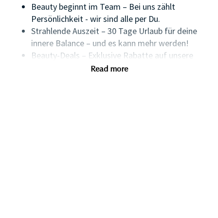
Beauty beginnt im Team – Bei uns zählt
Persönlichkeit - wir sind alle per Du.
Strahlende Auszeit – 30 Tage Urlaub für deine
innere Balance – und es kann mehr werden!
Beauty-Deals – Exklusive Rabatte auf unsere
Marken und viele Angebote von Partnern.
Read more
Zukunfts-Glow – Wir investieren in deine
Altersvorsorge und unterstützen den
Vermögensaufbau.
Bildung als Beauty-Booster – Entwickle deine
Talente durch maßgeschneiderte Schulungen.
Wellness für Körper & Seele – Mit unseren
Gesundheitsangeboten bleibst du in Bestform.
Global vernetzt – Werde Teil einer Welt voller
Schönheit, sozialem Engagement und flachen
Hierarchien.
SHAPE THE FUTURE