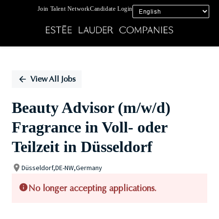
Join Talent Network
Candidate Login
Single
Position
View All Jobs
Beauty Advisor (m/w/d)
Fragrance in Voll- oder
Teilzeit in Düsseldorf
Düsseldorf,DE-NW,Germany
No longer accepting applications.