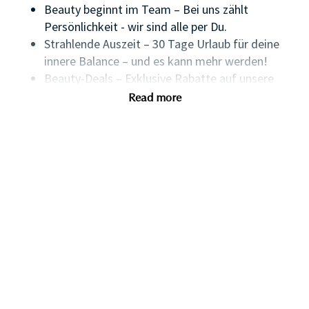
Beauty beginnt im Team – Bei uns zählt
Persönlichkeit - wir sind alle per Du.
Strahlende Auszeit – 30 Tage Urlaub für deine
innere Balance – und es kann mehr werden!
Beauty-Deals – Exklusive Rabatte auf unsere
Marken und viele Angebote von Partnern.
Read more
Zukunfts-Glow – Wir investieren in deine
Altersvorsorge und unterstützen den
Vermögensaufbau.
Bildung als Beauty-Booster – Entwickle deine
Talente durch maßgeschneiderte Schulungen.
Wellness für Körper & Seele – Mit unseren
Gesundheitsangeboten bleibst du in Bestform.
Global vernetzt – Werde Teil einer Welt voller
Schönheit, sozialem Engagement und flachen
Hierarchien.
SHAPE THE FUTURE