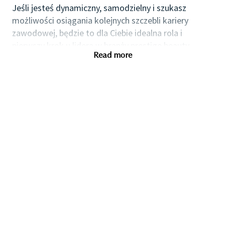
Jeśli jesteś dynamiczny, samodzielny i szukasz
możliwości osiągania kolejnych szczebli kariery
zawodowej, będzie to dla Ciebie idealna rola i
pierwszy krok u lidera w branży prestige beauty.
Read more
Choć dyplom/certyfikacja w zakresie makijażu i / lub
wcześniejsze doświadczenie w obsłudze klienta i
usługach makijazowych jest pożądane, zapraszamy
również kandydatów z doświadczeniem na poziomie
podstawowym.
Jako lider branży prestige beauty cenimy
różnorodność myśli i ludzi, oferujemy doskonałe
szkolenia i rozwój oraz konkurencyjne wynagrodzenie
i pakiet świadczeń.
• Kwalifikacje w zakresie makijażu / wcześniejsze
doświadczenia w usługach makijazowych będą mile
widziane, ale zapraszamy również kandydatów z