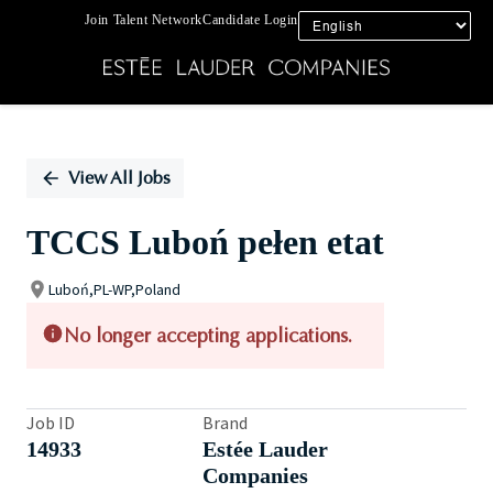
Join Talent Network
Candidate Login
Single
Position
View All Jobs
TCCS Luboń pełen etat
Luboń,PL-WP,Poland
No longer accepting applications.
Job ID
Brand
14933
Estée Lauder
Companies