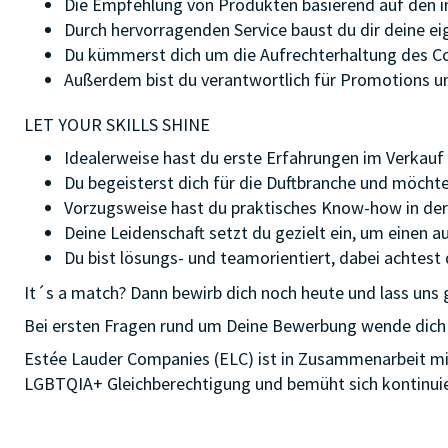
Die Empfehlung von Produkten basierend auf den i
Durch hervorragenden Service baust du dir deine e
Du kümmerst dich um die Aufrechterhaltung des C
Außerdem bist du verantwortlich für Promotions u
LET YOUR SKILLS SHINE
Idealerweise hast du erste Erfahrungen im Verkauf 
Du begeisterst dich für die Duftbranche und möcht
Vorzugsweise hast du praktisches Know-how in de
Deine Leidenschaft setzt du gezielt ein, um einen 
Du bist lösungs- und teamorientiert, dabei achtest
It´s a match? Dann bewirb dich noch heute und lass uns
Bei ersten Fragen rund um Deine Bewerbung wende dich 
Estée Lauder Companies (ELC) ist in Zusammenarbeit m
LGBTQIA+ Gleichberechtigung und bemüht sich kontinuierl