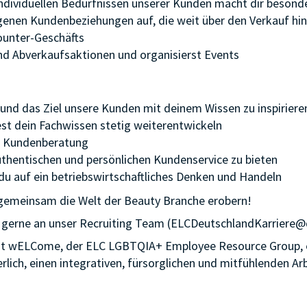
ndividuellen Bedürfnissen unserer Kunden macht dir besond
igenen Kundenbeziehungen auf, die weit über den Verkauf h
ounter-Geschäfts
nd Abverkaufsaktionen und organisierst Events
und das Ziel unsere Kunden mit deinem Wissen zu inspiriere
est dein Fachwissen stetig weiterentwickeln
r Kundenberatung
authentischen und persönlichen Kundenservice zu bieten
 du auf ein betriebswirtschaftliches Denken und Handeln
 gemeinsam die Welt der Beauty Branche erobern!
gerne an unser Recruiting Team (ELCDeutschlandKarriere@de
it wELCome, der ELC LGBTQIA+ Employee Resource Group, ei
ich, einen integrativen, fürsorglichen und mitfühlenden Arbe