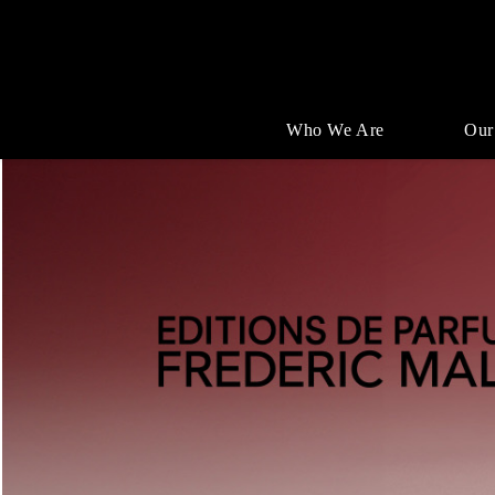
Who We Are
Our
Single
Position