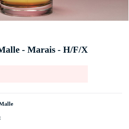
Malle - Marais - H/F/X
 Malle
t