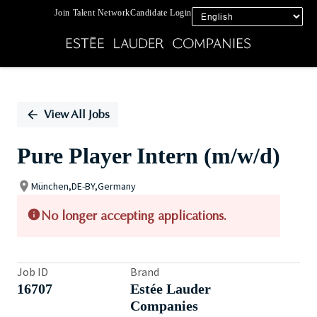
Join Talent Network
Candidate Login
Single
Position
View All Jobs
Pure Player Intern (m/w/d)
München,DE-BY,Germany
No longer accepting applications.
Job ID
Brand
16707
Estée Lauder
Companies