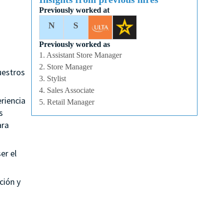
Previously worked at
N
S
Previously worked as
1. Assistant Store Manager
2. Store Manager
uestros
3. Stylist
4. Sales Associate
riencia
5. Retail Manager
s
ara
er el
ción y