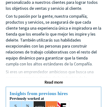
personalizado a nuestros clientes para lograr todos
los objetivos de ventas y servicio al cliente.
Con tu pasión por la gente; nuestra compañía;
productos y servicios, se asegurará de que cada
cliente tenga una experiencia única e inspiradora en la
tienda que los enseñe lo que mejor les inspire y les
deleite. También utilizarás sus habilidades
excepcionales con las personas para construir
relaciones de trabajo colaborativas con el resto del
equipo dinámico para garantizar que la tienda
cumpla con los altos estándares de la Compañía.
Si eres un emprendedor ambicioso que busca una
carrera progresiva dentro de la industria de la
Read more
belleza, este podría ser el papel perfecto para ti y el
primer paso de tu carrera con el líder en belleza de
Insights from previous hires
prestigio.
Previously worked at
Con una cultura que valora la diversidad de
S
N