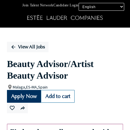
Join Talent Network
Candidate Login
Single
Position
View All Jobs
Beauty Advisor/Artist
Beauty Advisor
Malaga,ES-MA,Spain
Apply Now
Add to cart