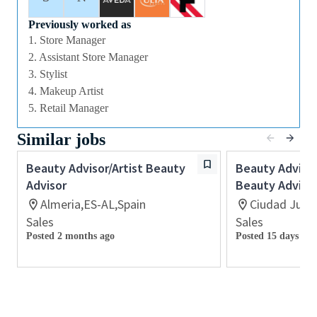
pensamiento y personas, ofrecemos oportunidades
profesionales, formación y desarrollo sobresalientes
Previously worked as
1. Store Manager
y un paquete competitivo de remuneración y
2. Assistant Store Manager
beneficios.
3. Stylist
Experiencia valorable en punto de venta /
4. Makeup Artist
5. Retail Manager
servicio al cliente (preferiblemente en
cosmética o fragancias)
Similar jobs
Todos los candidatos deben poder demostrar
la capacidad de proporcionar un servicio al
Beauty Advisor/Artist Beauty
Beauty Advisor
cliente inspirador, auténtico y personalizado.
Advisor
Beauty Adviso
Capacidad para trabajar en equipo y generar
Almeria,ES-AL,Spain
Ciudad Juar
buen ambiente de trabajo.
Sales
Sales
Capacidad para trabajar en horario comercial,
Posted 2 months ago
Posted 15 days ago
incluidos fines de semana.
Experiencia preferible en manejo de
caja/software de punto de venta y en Microsoft
Office.