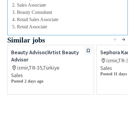
perakende sektörü, müşteri ilişkileri deneyimi olan
2. Sales Associate
Etkileyici, özgün ve kişiselleştirilmiş müşteri
3. Beauty Consultant
hizmetleri sunma becerisi
4. Retail Sales Associate
Gündüz, gece, hafta sonları ve resmi tatiller de dahil
5. Retail Associate
olmak üzere, hızlı tempolu bir çalışma ortamında
Similar jobs
perakende saatlerinde çalışabilmeye ayak
uydurabilen
Beauty Advisor/Artist Beauty
Sephora Karşıy
Microsoft Office programlarında uzman olan
Advisor
izmir,TR-35,
Adaylar, görüşme için davet edilmeleri durumunda,
izmir,TR-35,Türkiye
Sales
ülkede yaşama ve çalışmaya engel bir durumun
Sales
Posted 11 days ago
olmadığının kanıtını sağlamak zorundadır.
Posted 2 days ago