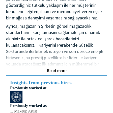
gösterdiğiniz tutkulu yaklaşım ile her müşterinin
kendilerini eğiten, ilham ve memnuniyet veren eşsiz
bir mağaza deneyimi yaşamasını sağlayacaksınız.
Ayrıca, mağazanın Şirketin görsel mağazacılık
standartlarını karşılamasını sağlamak için dinamik
ekibiniz ile ortak çalışarak becerilerinizi
kullanacaksınız. Kariyerini Perakende Güzellik
Sektöründe ilerletmek isteyen ve son derece enerjik
biriyseniz, bu prestij güzellikte bir lider ile kariyer
yolunda atacağınız ilk adımınız için mükemmel bir
pozisyon olabilir.
Read more
Düşünce ve insan çeşitliliğine değer veren bir kültür
Insights from previous hires
içerisinde ilerleyici kariyer fırsatları, seçkin eğitim,
Previously worked at
gelişim, rekabetçi ücretlendirme ve yan hak paketleri
sunuyoruz.
Previously worked as
Tercihen güzellik sektöründe olmak üzere, geçmiş
1. Makeup Artist