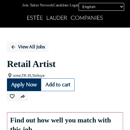
Join Talent Network
Candidate Login
Single
Position
View All Jobs
Retail Artist
izmir,TR-35,Türkiye
Apply Now
Add to cart
Find out how well you match with
this job