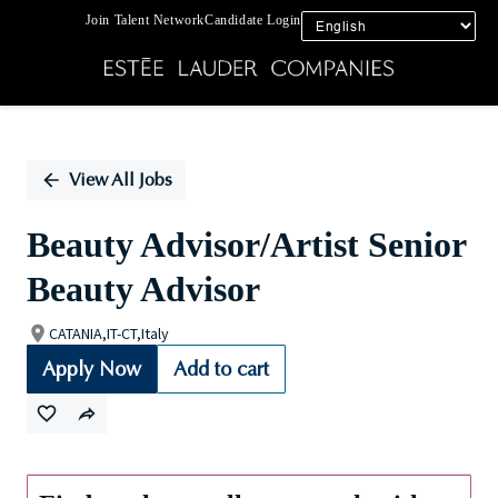
Join Talent Network
Candidate Login
Single
Position
View All Jobs
Beauty Advisor/Artist Senior
Beauty Advisor
CATANIA,IT-CT,Italy
Apply Now
Add to cart