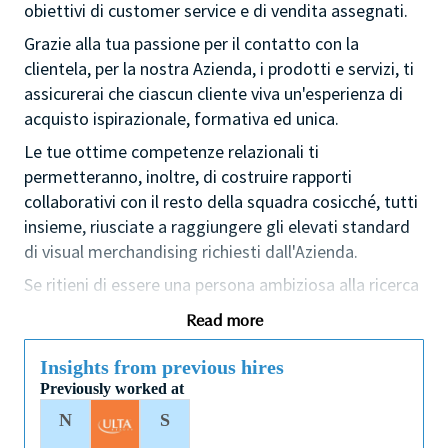
obiettivi di customer service e di vendita assegnati.
Grazie alla tua passione per il contatto con la
clientela, per la nostra Azienda, i prodotti e servizi, ti
assicurerai che ciascun cliente viva un'esperienza di
acquisto ispirazionale, formativa ed unica.
Le tue ottime competenze relazionali ti
permetteranno, inoltre, di costruire rapporti
collaborativi con il resto della squadra cosicché, tutti
insieme, riusciate a raggiungere gli elevati standard
di visual merchandising richiesti dall'Azienda.
Se ritieni di essere una persona ambiziosa alla ricerca
di una carriera nel mondo della cosmetica allora
Read more
questo potrebbe essere il ruolo adatto a te oltre a
rappresentare il tuo primo passo di una carriera nel
Insights from previous hires
mondo del beauty prestige.
Previously worked at
Come Azienda leader nel settore beauty prestige e
N
S
caratterizzati da una cultura che valorizza