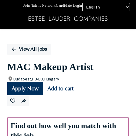
Join Talent Network
Candidate Login
Single
Position
View All Jobs
MAC Makeup Artist
Budapest,HU-BU,Hungary
Apply Now
Add to cart
Find out how well you match with
this job