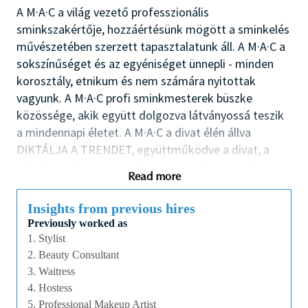
A M·A·C a világ vezető professzionális
sminkszakértője, hozzáértésünk mögött a sminkelés
művészetében szerzett tapasztalatunk áll. A M·A·C a
sokszínűséget és az egyéniséget ünnepli - minden
korosztály, etnikum és nem számára nyitottak
vagyunk. A M·A·C profi sminkmesterek büszke
közössége, akik együtt dolgozva látványossá teszik
a mindennapi életet. A M·A·C a divat élén állva
DIKTÁLJA A TRENDET, együttműködve a divat, a
művészet és a popkultúra legnagyobb tehetségeivel.
Read more
Sminkmestereink világszerte számos divathét
rendezvényeinek hátterében dolgozva teremtik meg
Insights from previous hires
a legújabb divatot. A M·A·C a TÁRSADALMI
Previously worked as
FELELŐSSÉGVÁLLALÁS elkötelezett híve, olyan
1. Stylist
kezdeményezésekkel, mint a VIVA GLAM és a M·A·C
2. Beauty Consultant
AIDS Alapítvány, amelyek egyedi kultúránk szívét-
3. Waitress
lelkét jelképezik.
4. Hostess
5. Professional Makeup Artist