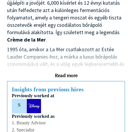
újjáépíti a jövőjét. 6,000 kísérlet és 12 évnyi kutatás
után felfedezte azt a különleges fermentációs
folyamatot, amely a tengeri moszat és egyéb tiszta
összetevők erejét egy csodálatos bőrápoló
formulává alakította. Így született meg a legendás
Crème de la Mer
.
1995 óta, amikor a La Mer csatlakozott az Estée
Lauder Companies-hoz, a márka a luxus bőrápolás
szinonimájává vált, és a világ egyik legkeresettebb és
legelismertebb márkájává nőtte ki magát.
Read more
Most lehetőséged van arra, hogy te is részese
légy annak az örökségnek
, amely a szépségápolás
Insights from previous hires
világát örökre megváltoztatta. Csatlakozz a La Mer
Previously worked at
csapatához, és dolgozz velünk egy olyan márkánál,
S
amely minden egyes termékével a kifinomultságot
Previously worked as
és a luxust képviseli
1. Beauty Advisor
FELADATOK:
2. Specialist