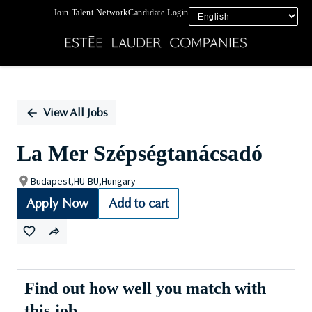
Join Talent Network
Candidate Login
Single
Position
View All Jobs
La Mer Szépségtanácsadó
Budapest,HU-BU,Hungary
Apply Now
Add to cart
Find out how well you match with
this job