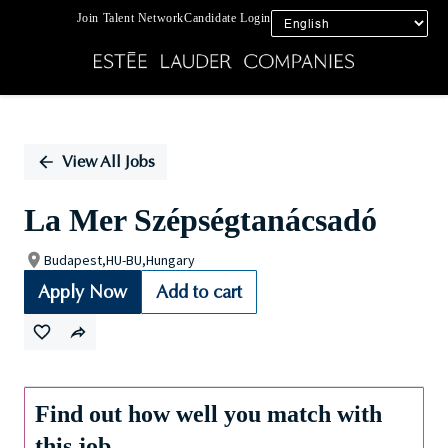
Join Talent Network
Candidate Login
Single
Position
View All Jobs
La Mer Szépségtanácsadó
Budapest,HU-BU,Hungary
Apply Now
Add to cart
Find out how well you match with
this job