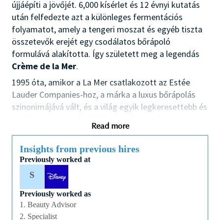
újjáépíti a jövőjét. 6,000 kísérlet és 12 évnyi kutatás
után felfedezte azt a különleges fermentációs
folyamatot, amely a tengeri moszat és egyéb tiszta
összetevők erejét egy csodálatos bőrápoló
formulává alakította. Így született meg a legendás
Crème de la Mer
.
1995 óta, amikor a La Mer csatlakozott az Estée
Lauder Companies-hoz, a márka a luxus bőrápolás
szinonimájává vált, és a világ egyik legkeresettebb és
legelismertebb márkájává nőtte ki magát.
Read more
Most lehetőséged van arra, hogy te is részese
légy annak az örökségnek
, amely a szépségápolás
Insights from previous hires
világát örökre megváltoztatta. Csatlakozz a La Mer
Previously worked at
csapatához, és dolgozz velünk egy olyan márkánál,
S
amely minden egyes termékével a kifinomultságot
Previously worked as
és a luxust képviseli
1. Beauty Advisor
FELADATOK:
2. Specialist