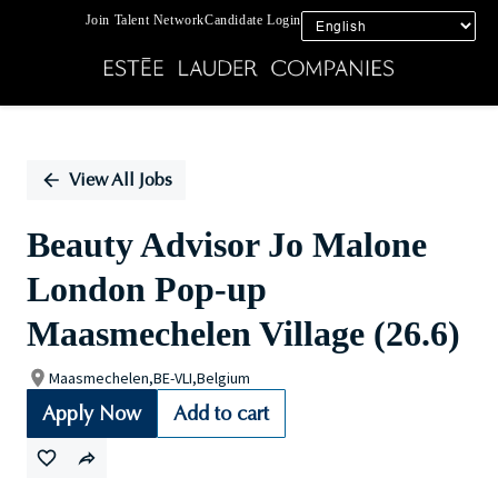
Join Talent Network
Candidate Login
Single
Position
View All Jobs
Beauty Advisor Jo Malone
London Pop-up
Maasmechelen Village (26.6)
Maasmechelen,BE-VLI,Belgium
Apply Now
Add to cart