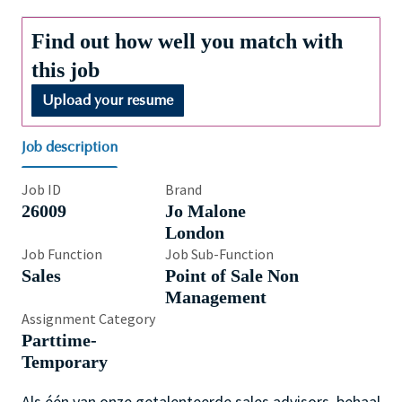
Find out how well you match with
this job
Upload your resume
Job description
Job ID
Brand
26009
Jo Malone
London
Job Function
Job Sub-Function
Sales
Point of Sale Non
Management
Assignment Category
Parttime-
Temporary
Als één van onze getalenteerde sales advisors, behaal