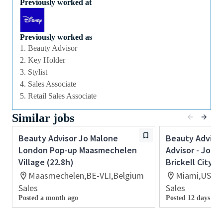
Previously worked at
doorgroeimogelijkheden en competitieve secundaire
arbeidsvoorwaarden.
Previously worked as
Ervaring in de verkoop, bij voorkeur in de sector
1. Beauty Advisor
van cosmetica of luxegoederen.
2. Key Holder
In staat om op een gepersonaliseerde,
3. Stylist
inspirerende en authentieke manier customer
4. Sales Associate
service te bieden Bereid flexibel te werken
5. Retail Sales Associate
(avonden, weekends en feestdagen)
Ervaring met retail point-of-sale software
Similar jobs
Beauty Advisor Jo Malone
Beauty Advisor
London Pop-up Maasmechelen
Advisor - Jo M
Village (22.8h)
Brickell City C
Maasmechelen,BE-VLI,Belgium
Miami,US-FL
Sales
Sales
Posted a month ago
Posted 12 days ago