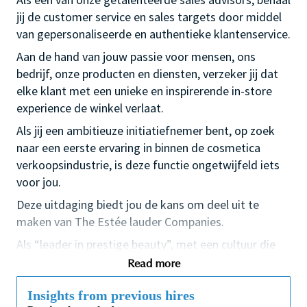
jij de customer service en sales targets door middel
van gepersonaliseerde en authentieke klantenservice.
Aan de hand van jouw passie voor mensen, ons
bedrijf, onze producten en diensten, verzeker jij dat
elke klant met een unieke en inspirerende in-store
experience de winkel verlaat.
Als jij een ambitieuze initiatiefnemer bent, op zoek
naar een eerste ervaring in binnen de cosmetica
verkoopsindustrie, is deze functie ongetwijfeld iets
voor jou.
Deze uitdaging biedt jou de kans om deel uit te
maken van The Estée lauder Companies.
Als “leader in prestige beauty”, met een cultuur die
staat voor diversiteit, creativiteit en passie, biedt
Read more
The Estée Lauder Companies uitstekende training en
development opportuniteiten,
Insights from previous hires