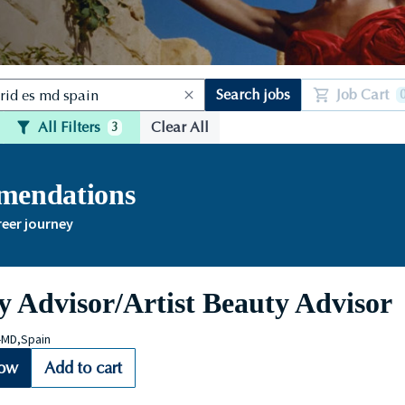
Search jobs
Job Cart
All Filters
Clear All
3
mmendations
reer journey
y Advisor/Artist Beauty Advisor
-MD,Spain
Now
Add to cart