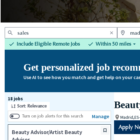
Include Eligible Remote Jobs
Within 50 miles
Get personalized job reco
Use AI to see how you match and get help on your ca
Page 1 of 2
18 jobs
Beaut
Sort: Relevance
Manage
Turn on job alerts for this search
Madrid,ES
Apply 
Beauty Advisor/Artist Beauty
Advisor