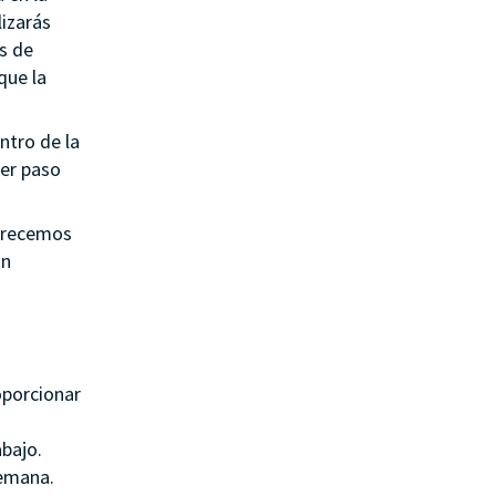
lizarás
es de
que la
ntro de la
mer paso
ofrecemos
un
oporcionar
bajo.
semana.