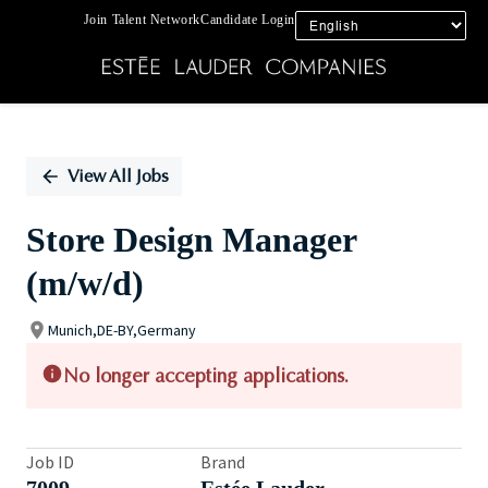
Join Talent Network
Candidate Login
Single
Position
View All Jobs
Store Design Manager
(m/w/d)
Munich,DE-BY,Germany
No longer accepting applications.
Job ID
Brand