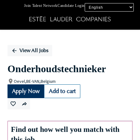
Join Talent Network
Candidate Login
Single
Position
View All Jobs
Onderhoudstechnieker
Oevel,BE-VAN,Belgium
Apply Now
Add to cart
Find out how well you match with
this job