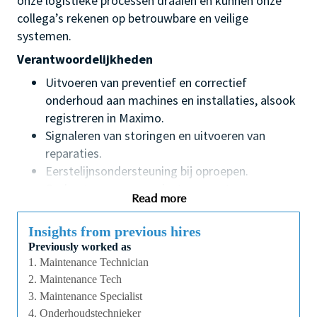
onze logistieke processen draaien en kunnen onze
collega’s rekenen op betrouwbare en veilige
systemen.
Verantwoordelijkheden
Uitvoeren van preventief en correctief
onderhoud aan machines en installaties, alsook
registreren in Maximo.
Signaleren van storingen en uitvoeren van
reparaties.
Eerstelijnsondersteuning bij oproepen.
Ondersteunen van projecten en externe
Read more
contractors aansturen.
Meedenken over verbeteringen en
Insights from previous hires
optimalisaties binnen het onderhoudsplan.
Previously worked as
Onderhoud aan gebouwen, faciliteiten en
1. Maintenance Technician
hoogspanningscabines.
2. Maintenance Tech
Rapporteren van KPI’s en correct escaleren van
3. Maintenance Specialist
problemen via de juiste kanalen.
4. Onderhoudstechnieker